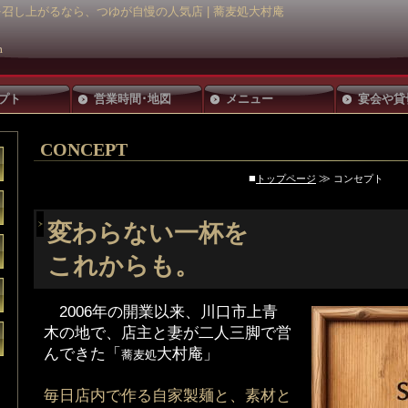
召し上がるなら、つゆが自慢の人気店 | 蕎麦処大村庵
プト
営業時間･地図
メニュー
宴会や貸
CONCEPT
■
≫
トップページ
コンセプト
変わらない一杯を
これからも。
2006年の開業以来、川口市上青
木の地で、店主と妻が二人三脚で営
んできた「
大村庵」
蕎麦処
毎日店内で作る自家製麺と、素材と