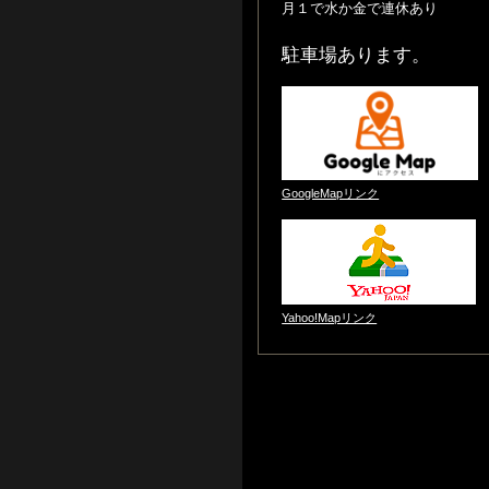
月１で水か金で連休あり
駐車場あります。
GoogleMapリンク
Yahoo!Mapリンク